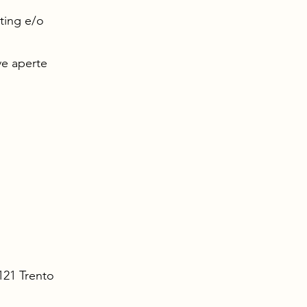
eting e/o
ve aperte
8121 Trento