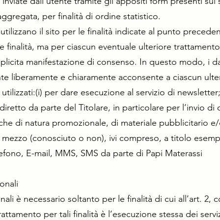
nviate dall’utente tramite gli appositi form presenti sul 
egata, per finalità di ordine statistico.
e utilizzano il sito per le finalità indicate al punto prece
re finalità, ma per ciascun eventuale ulteriore trattamento
plicita manifestazione di consenso. In questo modo, i dat
tente liberamente e chiaramente acconsente a ciascun ulte
ilizzati:(i) per dare esecuzione al servizio di newsletter;(
diretto da parte del Titolare, in particolare per l’invio d
he di natura promozionale, di materiale pubblicitario e/o
si mezzo (conosciuto o non), ivi compreso, a titolo esempl
elefono, E-mail, MMS, SMS da parte di Papi Materassi
onali
ali è necessario soltanto per le finalità di cui all’art. 2,
attamento per tali finalità è l’esecuzione stessa dei servizi