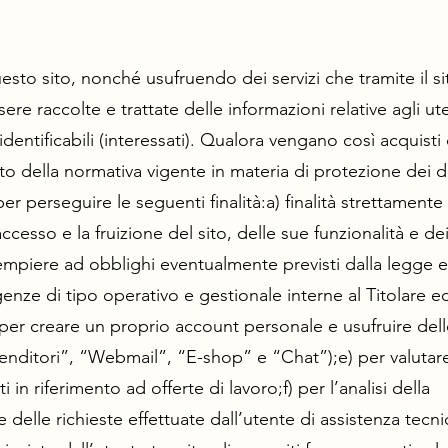
to sito, nonché usufruendo dei servizi che tramite il s
sere raccolte e trattate delle informazioni relative agli ute
identificabili (interessati). Qualora vengano così acquisti 
etto della normativa vigente in materia di protezione dei d
er perseguire le seguenti finalità:a) finalità strettament
cesso e la fruizione del sito, delle sue funzionalità e dei
dempiere ad obblighi eventualmente previsti dalla legge e
nze di tipo operativo e gestionale interne al Titolare ed
;d) per creare un proprio account personale e usufruire dell
venditori”, “Webmail”, “E-shop” e “Chat”);e) per valutare
 in riferimento ad offerte di lavoro;f) per l’analisi della
elle richieste effettuate dall’utente di assistenza tecni