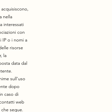
o acquisiscono,
a nella
 interessati
ociazioni con
i IP o i nomi a
delle risorse
, la
sposta data dal
utente.
onime sull’uso
mente dopo
in caso di
i contatti web
.4 che segue.