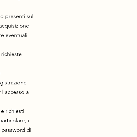
to presenti sul
 acquisizione
re eventuali
 richieste
)
egistrazione
r l’accesso a
e richiesti
particolare, i
la password di