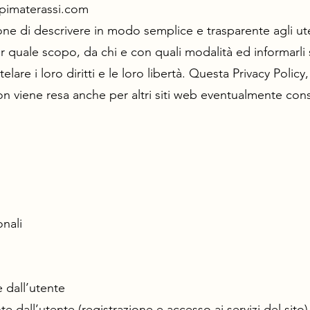
imaterassi.com
one di descrivere in modo semplice e trasparente agli ute
r quale scopo, da chi e con quali modalità ed informarli 
are i loro diritti e le loro libertà. Questa Privacy Policy
n viene resa anche per altri siti web eventualmente consu
nali
e dall’utente
te dall’utente (registrazione e accesso ai servizi del sito)