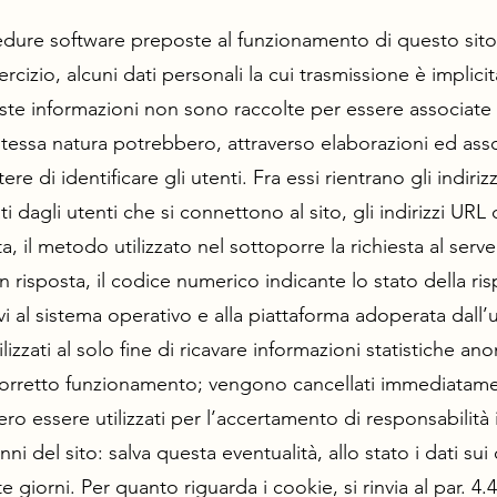
ocedure software preposte al funzionamento di questo sit
cizio, alcuni dati personali la cui trasmissione è implicit
ste informazioni non sono raccolte per essere associate a
ro stessa natura potrebbero, attraverso elaborazioni ed ass
re di identificare gli utenti. Fra essi rientrano gli indirizz
 dagli utenti che si connettono al sito, gli indirizzi URL 
sta, il metodo utilizzato nel sottoporre la richiesta al server
n risposta, il codice numerico indicante lo stato della ri
ivi al sistema operativo e alla piattaforma adoperata dall’
lizzati al solo fine di ricavare informazioni statistiche an
il corretto funzionamento; vengono cancellati immediata
ero essere utilizzati per l’accertamento di responsabilità 
anni del sito: salva questa eventualità, allo stato i dati su
e giorni. Per quanto riguarda i cookie, si rinvia al par. 4