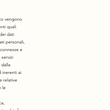
ito vengono
nti quali
dei dati
ati personali,
e connesse e
 servizi
 dalla
 inerenti ai
e relative
 le
ca,