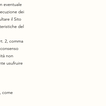
 Un eventuale
esecuzione dei
tare il Sito
teristiche del
’art. 2, comma
l consenso
vità non
nte usufruire
a, come