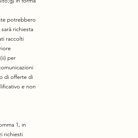
sito;g) in forma
dente potrebbero
 sarà richiesta
i raccolti
riore
ii) per
i comunicazioni
 di offerte di
ificativo e non
 comma 1, in
 richiesti