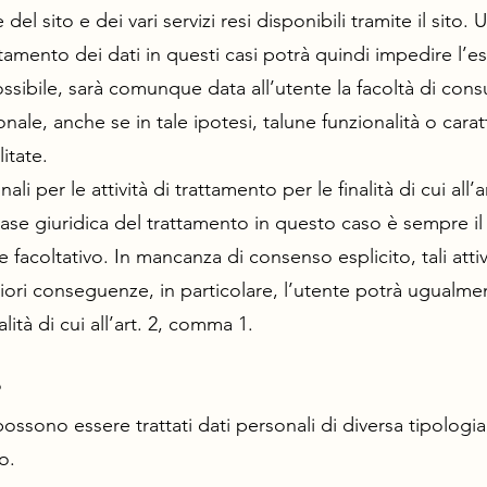
 del sito e dei vari servizi resi disponibili tramite il sito.
attamento dei dati in questi casi potrà quindi impedire l’
ossibile, sarà comunque data all’utente la facoltà di consul
nale, anche se in tale ipotesi, talune funzionalità o carat
itate.
ali per le attività di trattamento per le finalità di cui all
 base giuridica del trattamento in questo caso è sempre i
e facoltativo. In mancanza di consenso esplicito, tali atti
riori conseguenze, in particolare, l’utente potrà ugualme
alità di cui all’art. 2, comma 1.
?
ossono essere trattati dati personali di diversa tipologi
o.